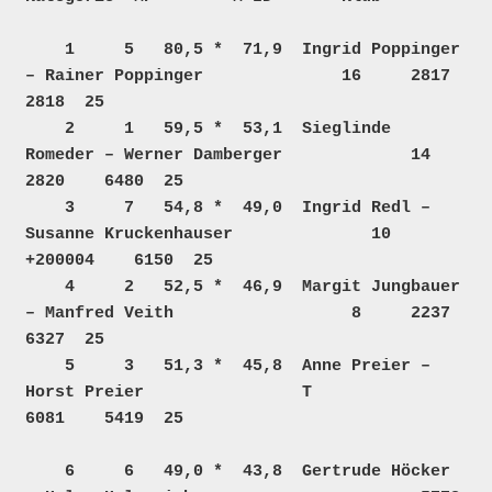
    1     5   80,5 *  71,9  Ingrid Poppinger 
– Rainer Poppinger              16     2817    
2818  25  

    2     1   59,5 *  53,1  Sieglinde 
Romeder – Werner Damberger             14     
2820    6480  25  

    3     7   54,8 *  49,0  Ingrid Redl – 
Susanne Kruckenhauser              10  
+200004    6150  25  

    4     2   52,5 *  46,9  Margit Jungbauer 
– Manfred Veith                  8     2237    
6327  25  

    5     3   51,3 *  45,8  Anne Preier – 
Horst Preier                T             
6081    5419  25  

    6     6   49,0 *  43,8  Gertrude Höcker 