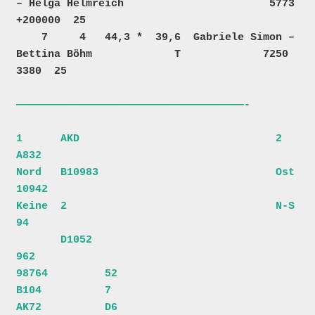
– Helga Helmreich                       5773 
+200000  25  

    7     4   44,3 *  39,6  Gabriele Simon – 
Bettina Böhm             T             7250    