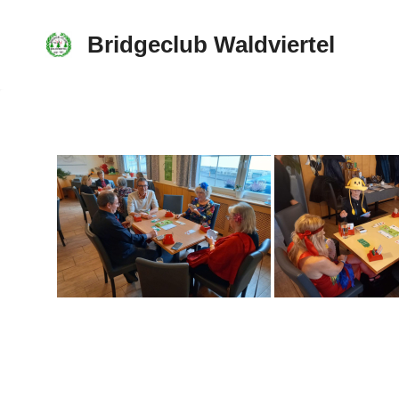
Skip
to
Bridgeclub Waldviertel
content