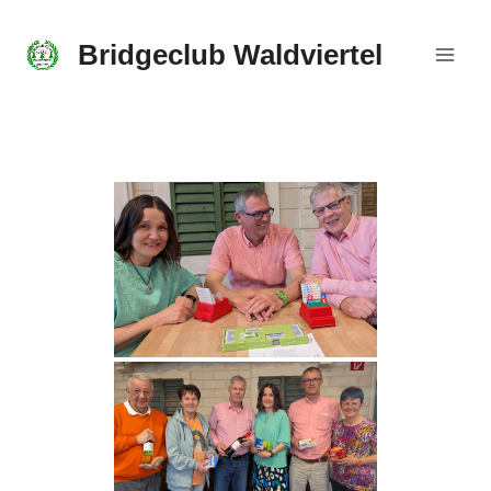
Skip
to
Bridgeclub Waldviertel
content