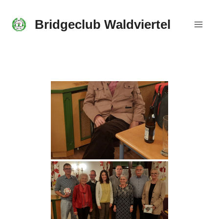
Skip
to
Bridgeclub Waldviertel
content