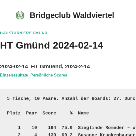
Skip
to
Bridgeclub Waldviertel
content
HAUSTURNIERE GMÜND
HT Gmünd 2024-02-14
2024-02-14 HT Gmuend, 2024-2-14
Einzelresultate
Persönliche Scores
5 Tische, 10 Paare. Anzahl der Boards: 27. Durch
Platz  Paar  Score     %  Name                 
    1    10    164  75,9  Sieglinde Romeder – Wlodzimierz Siudek             20     2820    7583  25  

    2     4    130  60,2  Susanne Kruckenhauser – Ingrid Redl                16     6150 +200004  25  
