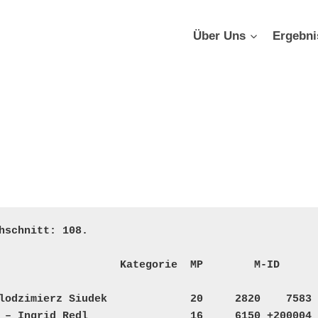
Über Uns
Ergebni
schnitt: 108.

                   Kategorie  MP        M-ID       