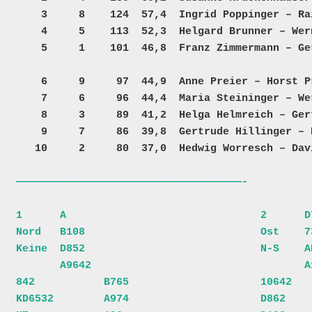
    3     8    124  57,4  Ingrid Poppinger – Rainer Poppinger                14     2817    2818  25  

    4     5    113  52,3  Helgard Brunner – Werner Datler                    12     2811 +200002  25  

    5     1    101  46,8  Franz Zimmermann – Gerhard Datler                  10  +200001    5747  25  

    6     9     97  44,9  Anne Preier – Horst Preier                  T       8     6081    5419  25  

    7     6     96  44,4  Maria Steininger – Werner Damberger         T             7492    6480  25  

    8     3     89  41,2  Helga Helmreich – Gertrude Höcker                      +200000    5773  25  

    9     7     86  39,8  Gertrude Hillinger – Eveline Brezina                      5870 +200007  25  
