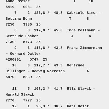
Anne Preier                    T      10     
5419    6081  25  

    7     2  126,8 *  48,8  Gabriele Simon – 
Bettina Böhm                 T       8     
7250    3380  25  

    8     8  117,0 *  45,0  Inge Pollmann – 
Gertrude Höcker               A       6     
7136    5773  25  

    9     3  113,8 *  43,8  Franz Zimmermann 
– Gerhard Datler                        
+200001    5747  25  

   10     6  112,7 *  43,3  Gertrude 
Hillinger – Hedwig Worresch          A             
5870    5869  25  

   11     5  108,3 *  41,7  Ulli Slawik – 
Harald Slawik                                 
7776    7777  25  

   12     1   95,3 *  36,7  Karl Heinz 