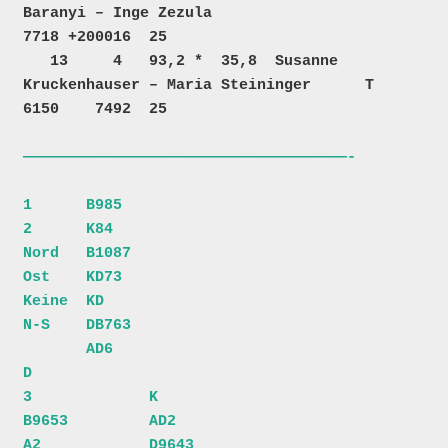
Baranyi – Inge Zezula                            
7718 +200016  25  

   13     4   93,2 *  35,8  Susanne 
Kruckenhauser – Maria Steininger      T             