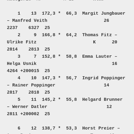
    1    13  172,3 *  66,3  Margit Jungbauer 
– Manfred Veith                     26     
2237    6327  25  

    2     9  166,8 *  64,2  Thomas Fitz – 
Ulrike Fitz                     K      20     
2814    2813  25  

    3     7  152,8 *  58,8  Emma Lauter – 
Helga Usnik                            16     
4264 +200015  25  

    4    10  147,3 *  56,7  Ingrid Poppinger 
– Rainer Poppinger                  14     
2817    2818  25  

    5    11  145,2 *  55,8  Helgard Brunner 
– Werner Datler                      12     
2811 +200002  25  

    6    12  138,7 *  53,3  Horst Preier – 