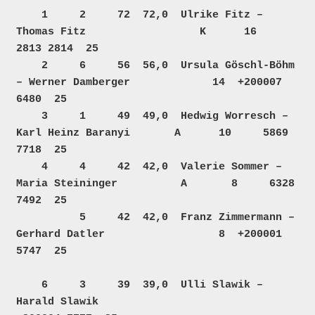
    1     2     72  72,0  Ulrike Fitz – 
Thomas Fitz                  K      16     
2813 2814  25  

    2     6     56  56,0  Ursula Göschl-Böhm 
– Werner Damberger             14  +200007 
6480  25  

    3     1     49  49,0  Hedwig Worresch – 
Karl Heinz Baranyi       A      10     5869 
7718  25  

    4     4     42  42,0  Valerie Sommer – 
Maria Steininger          A       8     6328 
7492  25  

          5     42  42,0  Franz Zimmermann – 
Gerhard Datler                  8  +200001 
5747  25  

    6     3     39  39,0  Ulli Slawik – 
Harald Slawik                           