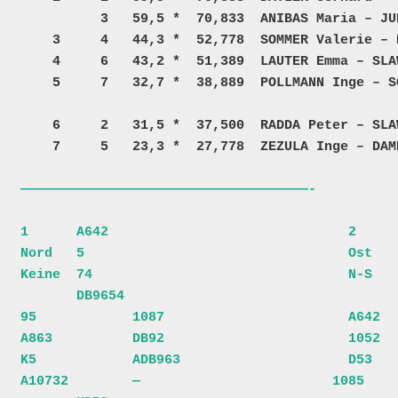
          3   59,5 *  70,833  ANIBAS Maria – JUNGBAUER Margit        – H    16  +200013 2237  25  

    3     4   44,3 *  52,778  SOMMER Valerie – POPPINGER Rainer    A – H    10     6328 2818  25  

    4     6   43,2 *  51,389  LAUTER Emma – SLAWIK Ulrike          P – A     8     4264 7776  25  

    5     7   32,7 *  38,889  POLLMANN Inge – SCHANDL Trude        A – A           7136 7530  25  

    6     2   31,5 *  37,500  RADDA Peter – SLAWIK Harald          P – A           3233 7777  25  
