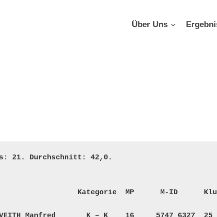
Über Uns
Ergebni
s: 21. Durchschnitt: 42,0. 

                  Kategorie  MP      M-ID      Klub