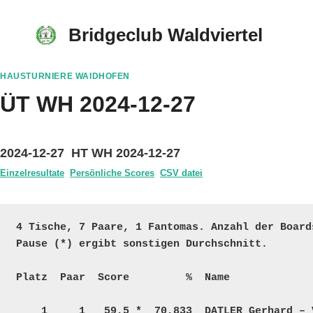
Skip
to
Bridgeclub Waldviertel
content
HAUSTURNIERE WAIDHOFEN
ÜT WH 2024-12-27
2024-12-27 HT WH 2024-12-27
Einzelresultate
Persönliche Scores
CSV datei
4 Tische, 7 Paare, 1 Fantomas. Anzahl der Board
Pause (*) ergibt sonstigen Durchschnitt.

Platz  Paar  Score         %  Name             
    1     1   59,5 *  70,833  DATLER Gerhard – VEITH Manfred       K – K    16     5747 6327  25  
