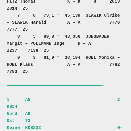
FITZ Thomas            K – K     8     2813    
2814  25  

    7     8   73,1 *  45,139  SLAWIK Ulrike 
– SLAWIK Harald        A – A           7776    
7777  25  

    8     5   69,8 *  43,056  JUNGBAUER 
Margit – POLLMANN Inge     H – A           
2237    7136  25  

    9     3   61,9 *  38,194  ROBL Monika – 
ROBL Klaus             A – A           7782    