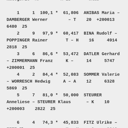
    1     1  100,1 *  61,806  ANIBAS Maria – 
DAMBERGER Werner        – T    20  +200013    
6480  25  

    2     9   97,9 *  60,417  BINA Rudolf – 
POPPINGER Rainer       T – H    16     4914    
2818  25  

    3     6   86,6 *  53,472  DATLER Gerhard 
– ZIMMERMANN Franz     K –     14     5747 
+200001  25  

    4     2   84,4 *  52,083  SOMMER Valerie 
– WORRESCH Hedwig     A – A    12     6328    
5869  25  

    5     7   81,0 *  50,000  STEURER 
Anneliese – STEURER Klaus      – K    10  
+200003    2822  25  

    6     4   74,3 *  45,833  FITZ Ulrike – 