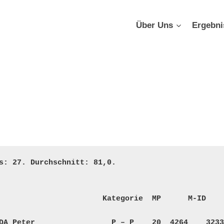
Über Uns
Ergebni
s: 27. Durchschnitt: 81,0. 

                       Kategorie  MP      M-ID    