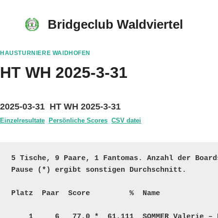
Skip
to
Bridgeclub Waldviertel
content
HAUSTURNIERE WAIDHOFEN
HT WH 2025-3-31
2025-03-31 HT WH 2025-3-31
Einzelresultate
Persönliche Scores
CSV datei
5 Tische, 9 Paare, 1 Fantomas. Anzahl der Board
Pause (*) ergibt sonstigen Durchschnitt.

Platz  Paar  Score         %  Name             
    1     6   77,0 *  61,111  SOMMER Valerie – POPPINGER Rainer    A – H    20  6328 2818  25  
