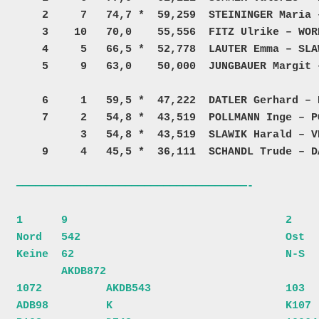
    2     7   74,7 *  59,259  STEININGER Maria – FITZ Thomas       A – K    16  7492 2814  25  

    3    10   70,0    55,556  FITZ Ulrike – WORRESCH Hedwig        K – A    14  2813 5869  25  

    4     5   66,5 *  52,778  LAUTER Emma – SLAWIK Ulrike          P – A    12  4264 7776  25  

    5     9   63,0    50,000  JUNGBAUER Margit – ROBL Monika       H – A    10  2237 7782  25  

    6     1   59,5 *  47,222  DATLER Gerhard – ROBL Klaus          K – A     8  5747 7783  25  

    7     2   54,8 *  43,519  POLLMANN Inge – POPPINGER Ingrid     A – K        7136 2817  25  

          3   54,8 *  43,519  SLAWIK Harald – VEITH Manfred        A – K        7777 6327  25  
