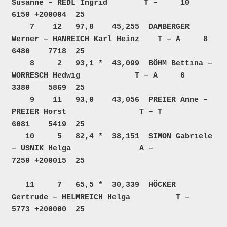
Susanne – REDL Ingrid        T –     10     
6150 +200004  25  

    7    12   97,8    45,255  DAMBERGER 
Werner – HANREICH Karl Heinz    T – A     8     
6480    7718  25  

    8     2   93,1 *  43,099  BÖHM Bettina – 
WORRESCH Hedwig            T – A     6     
3380    5869  25  

    9    11   93,0    43,056  PREIER Anne – 
PREIER Horst                T – T           
6081    5419  25  

   10     5   82,4 *  38,151  SIMON Gabriele 
– USNIK Helga               A –            
7250 +200015  25  

   11     7   65,5 *  30,339  HÖCKER 
Gertrude – HELMREICH Helga          T –            