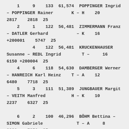
    1     9    133  61,574  POPPINGER Ingrid 
– POPPINGER Rainer       K – H    20     
2817    2818  25  

    2     1    122  56,481  ZIMMERMANN Franz 
– DATLER Gerhard           – K    16  
+200001    5747  25  

          4    122  56,481  KRUCKENHAUSER 
Susanne – REDL Ingrid        T –     16     
6150 +200004  25  

    4     6    118  54,630  DAMBERGER Werner 
– HANREICH Karl Heinz    T – A    12     
6480    7718  25  

    5     3    111  51,389  JUNGBAUER Margit 
– VEITH Manfred          H – K    10     
2237    6327  25  

    6     2    100  46,296  BÖHM Bettina – 
SIMON Gabriele             T – A     8     