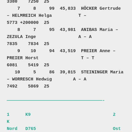
3380    7250  25  

    7     8     99  45,833  HÖCKER Gertrude 
– HELMREICH Helga          T –            
5773 +200000  25  

    8     7     95  43,981  ANIBAS Maria – 
ZEZULA Inge                A – A           
7835    7834  25  

    9    10     94  43,519  PREIER Anne – 
PREIER Horst                T – T           
6081    5419  25  

   10     5     86  39,815  STEININGER Maria 
– WORRESCH Hedwig        A – A           