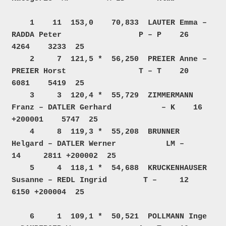
    1    11  153,0    70,833  LAUTER Emma – 
RADDA Peter                 P – P    26     
4264    3233  25  

    2     7  121,5 *  56,250  PREIER Anne – 
PREIER Horst                T – T    20     
6081    5419  25  

    3     3  120,4 *  55,729  ZIMMERMANN 
Franz – DATLER Gerhard           – K    16  
+200001    5747  25  

    4     8  119,3 *  55,208  BRUNNER 
Helgard – DATLER Werner           LM –     
14     2811 +200002  25  

    5     4  118,1 *  54,688  KRUCKENHAUSER 
Susanne – REDL Ingrid        T –     12     
6150 +200004  25  

    6     1  109,1 *  50,521  POLLMANN Inge 