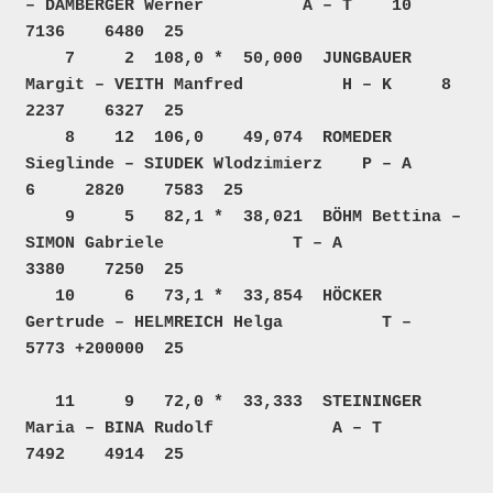
– DAMBERGER Werner          A – T    10     
7136    6480  25  

    7     2  108,0 *  50,000  JUNGBAUER 
Margit – VEITH Manfred          H – K     8     
2237    6327  25  

    8    12  106,0    49,074  ROMEDER 
Sieglinde – SIUDEK Wlodzimierz    P – A     
6     2820    7583  25  

    9     5   82,1 *  38,021  BÖHM Bettina – 
SIMON Gabriele             T – A           
3380    7250  25  

   10     6   73,1 *  33,854  HÖCKER 
Gertrude – HELMREICH Helga          T –            
5773 +200000  25  

   11     9   72,0 *  33,333  STEININGER 
Maria – BINA Rudolf            A – T           