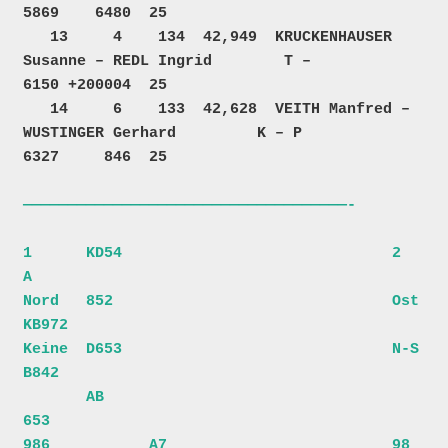
5869    6480  25  

   13     4    134  42,949  KRUCKENHAUSER 
Susanne – REDL Ingrid        T –            
6150 +200004  25  

   14     6    133  42,628  VEITH Manfred – 
WUSTINGER Gerhard         K – P           