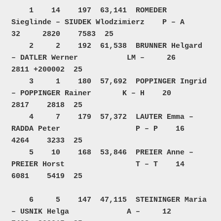
    1    14    197  63,141  ROMEDER 
Sieglinde – SIUDEK Wlodzimierz    P – A    
32     2820    7583  25  

    2     2    192  61,538  BRUNNER Helgard 
– DATLER Werner           LM –     26     
2811 +200002  25  

    3     1    180  57,692  POPPINGER Ingrid 
– POPPINGER Rainer       K – H    20     
2817    2818  25  

    4     7    179  57,372  LAUTER Emma – 
RADDA Peter                 P – P    16     
4264    3233  25  

    5    10    168  53,846  PREIER Anne – 
PREIER Horst                T – T    14     
6081    5419  25  

    6     5    147  47,115  STEININGER Maria 
– USNIK Helga             A –     12     