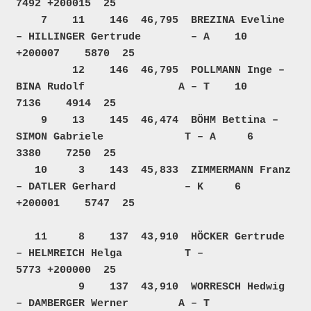
7492 +200015  25  

    7    11    146  46,795  BREZINA Eveline 
– HILLINGER Gertrude        – A    10  
+200007    5870  25  

         12    146  46,795  POLLMANN Inge – 
BINA Rudolf               A – T    10     
7136    4914  25  

    9    13    145  46,474  BÖHM Bettina – 
SIMON Gabriele             T – A     6     
3380    7250  25  

   10     3    143  45,833  ZIMMERMANN Franz 
– DATLER Gerhard           – K     6  
+200001    5747  25  

   11     8    137  43,910  HÖCKER Gertrude 
– HELMREICH Helga          T –            
5773 +200000  25  

          9    137  43,910  WORRESCH Hedwig 
– DAMBERGER Werner        A – T           