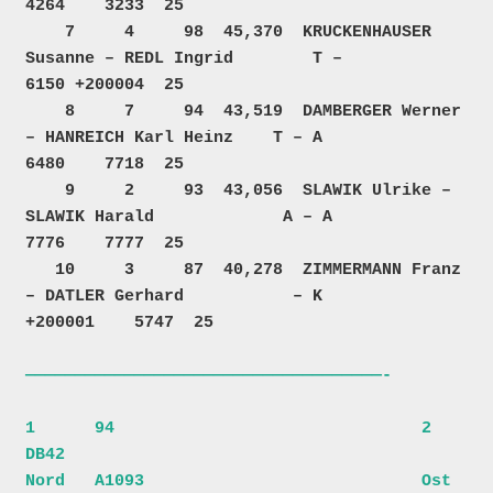
4264    3233  25  

    7     4     98  45,370  KRUCKENHAUSER 
Susanne – REDL Ingrid        T –            
6150 +200004  25  

    8     7     94  43,519  DAMBERGER Werner 
– HANREICH Karl Heinz    T – A           
6480    7718  25  

    9     2     93  43,056  SLAWIK Ulrike – 
SLAWIK Harald             A – A           
7776    7777  25  

   10     3     87  40,278  ZIMMERMANN Franz 
– DATLER Gerhard           – K        