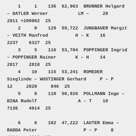
    1     1    136  62,963  BRUNNER Helgard 
– DATLER Werner           LM –     20     
2811 +200002  25  

    2     9    129  59,722  JUNGBAUER Margit 
– VEITH Manfred          H – K    16     
2237    6327  25  

    3     5    116  53,704  POPPINGER Ingrid 
– POPPINGER Rainer       K – H    14     
2817    2818  25  

    4    10    115  53,241  ROMEDER 
Sieglinde – WUSTINGER Gerhard     P – P    
12     2820     846  25  

    5     8    110  50,926  POLLMANN Inge – 
BINA Rudolf               A – T    10     
7136    4914  25  

    6     6    102  47,222  LAUTER Emma – 
RADDA Peter                 P – P     8     