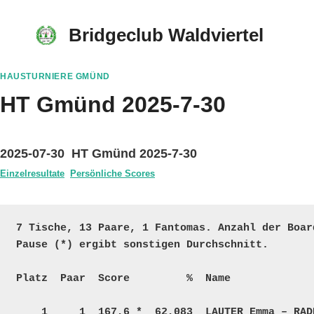
Skip
to
Bridgeclub Waldviertel
content
HAUSTURNIERE GMÜND
HT Gmünd 2025-7-30
2025-07-30 HT Gmünd 2025-7-30
Einzelresultate
Persönliche Scores
7 Tische, 13 Paare, 1 Fantomas. Anzahl der Boar
Pause (*) ergibt sonstigen Durchschnitt.

Platz  Paar  Score         %  Name             
    1     1  167,6 *  62,083  LAUTER Emma – RADDA Peter             P – P    26     4264    3233  25  
