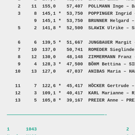
    2    11  155,0    57,407  POLLMANN Inge – DAMBERGER Werner      A – T    20     7136    6480  25  

    3     8  145,1 *  53,750  POPPINGER Ingrid – BINA Rudolf        K – T    16     2817    4914  25  

          9  145,1 *  53,750  BRUNNER Helgard – DATLER Werner       LM –     16     2811 +200002  25  

    5     2  141,8 *  52,500  SLAWIK Ulrike – SLAWIK Harald         A – A    12     7776    7777  25  

    6     6  139,5 *  51,667  JUNGBAUER Margit – VEITH Manfred      H – K    10     2237    6327  25  

    7    10  137,0    50,741  ROMEDER Sieglinde – TRAXLER Petra      P –      8     2820 +200022  25  

    8    12  130,0    48,148  ZIMMERMANN Franz – DATLER Gerhard       – K     6  +200001    5747  25  

    9     4  128,3 *  47,500  BÖHM Bettina – SIMON Gabriele         T – A           3380    7250  25  

   10    13  127,0    47,037  ANIBAS Maria – HANREICH Karl Heinz    A – A           7835    7718  25  

   11     7  122,6 *  45,417  HÖCKER Gertrude – HELMREICH Helga      T –            5773 +200000  25  

   12     3  109,1 *  40,417  KARL Marianne – RIEGER Michaela                       7919    7918  25  
