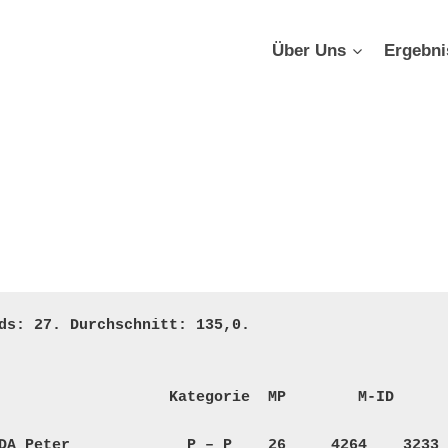
Über Uns
Ergebni
ds: 27. Durchschnitt: 135,0. 

                   Kategorie  MP        M-ID       