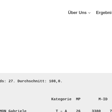
Über Uns
Ergebni
ds: 27. Durchschnitt: 108,0. 

                       Kategorie  MP        M-ID  