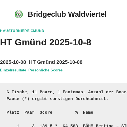
Skip
to
Bridgeclub Waldviertel
content
HAUSTURNIERE GMÜND
HT Gmünd 2025-10-8
2025-10-08 HT Gmünd 2025-10-08
Einzelresultate
Persönliche Scores
6 Tische, 11 Paare, 1 Fantomas. Anzahl der Boar
Pause (*) ergibt sonstigen Durchschnitt.

Platz  Paar  Score         %  Name             
    1     3  139,5 *  64,583  BÖHM Bettina – SIMON Gabriele             T – A    26     3380    7250  25  
