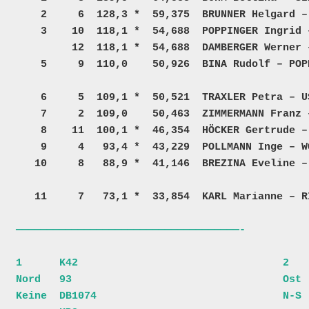
    2     6  128,3 *  59,375  BRUNNER Helgard – DATLER Werner           LM –     20     2811 +200002  25  

    3    10  118,1 *  54,688  POPPINGER Ingrid – ROMEDER Sieglinde      K – P    16     2817    2820  25  

         12  118,1 *  54,688  DAMBERGER Werner – HANREICH Karl Heinz    T – A    16     6480    7718  25  

    5     9  110,0    50,926  BINA Rudolf – POPPINGER Rainer            T – H    12     4914    2818  25  

    6     5  109,1 *  50,521  TRAXLER Petra – USNIK Helga                        10  +200022 +200015  25  

    7     2  109,0    50,463  ZIMMERMANN Franz – DATLER Gerhard           – K     8  +200001    5747  25  

    8    11  100,1 *  46,354  HÖCKER Gertrude – HELMREICH Helga          T –      6     5773 +200000  25  

    9     4   93,4 *  43,229  POLLMANN Inge – WORRESCH Hedwig           A – A           7136    5869  25  

   10     8   88,9 *  41,146  BREZINA Eveline – STEININGER Maria          – A        +200007    7492  25  
