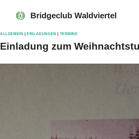
Skip
to
Bridgeclub Waldviertel
content
ALLGEMEIN
|
EINLADUNGEN
|
TERMINE
Einladung zum Weihnachtstu