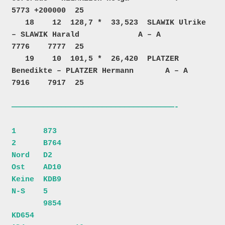
5773 +200000  25  

   18    12  128,7 *  33,523  SLAWIK Ulrike 
– SLAWIK Harald             A – A           
7776    7777  25  

   19    10  101,5 *  26,420  PLATZER 
Benedikte – PLATZER Hermann       A – A           