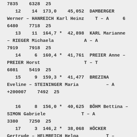
7835    6328  25  

   12    14  173,0    45,052  DAMBERGER 
Werner – HANREICH Karl Heinz    T – A     6     
6480    7718  25  

   13    11  164,7 *  42,898  KARL Marianne 
– RIEGER Michaela           A – A           
7919    7918  25  

   14     6  160,4 *  41,761  PREIER Anne – 
PREIER Horst                T – T           
6081    5419  25  

   15     9  159,3 *  41,477  BREZINA 
Eveline – STEININGER Maria          – A        
+200007    7492  25  

   16     8  156,0 *  40,625  BÖHM Bettina – 
SIMON Gabriele             T – A           
3380    7250  25  

   17     3  146,2 *  38,068  HÖCKER 
Gertrude – HELMREICH Helga          T –            