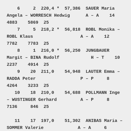
    6     2  220,4 *  57,386  SAUER Maria 
Angela – WORRESCH Hedwig      A – A    14     
4883    5869  25  

    7     5  218,2 *  56,818  ROBL Monika – 
ROBL Klaus                  A – A    12     
7782    7783  25  

    8     1  216,0 *  56,250  JUNGBAUER 
Margit – BINA Rudolf            H – T    10     
2237    4914  25  

    9    20  211,0    54,948  LAUTER Emma – 
RADDA Peter                 P – P     8     
4264    3233  25  

   10    18  210,0    54,688  POLLMANN Inge 
– WUSTINGER Gerhard         A – P     8     
7136     846  25  

   11    17  197,0    51,302  ANIBAS Maria – 
SOMMER Valerie             A – A     6     