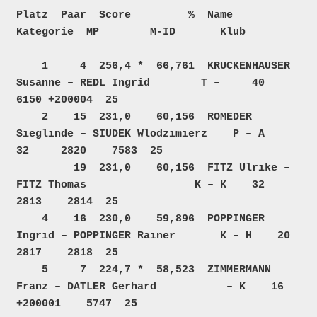
Platz  Paar  Score         %  Name                                    
Kategorie  MP        M-ID       Klub

    1     4  256,4 *  66,761  KRUCKENHAUSER 
Susanne – REDL Ingrid        T –     40     
6150 +200004  25  

    2    15  231,0    60,156  ROMEDER 
Sieglinde – SIUDEK Wlodzimierz    P – A    
32     2820    7583  25  

         19  231,0    60,156  FITZ Ulrike – 
FITZ Thomas                 K – K    32     
2813    2814  25  

    4    16  230,0    59,896  POPPINGER 
Ingrid – POPPINGER Rainer       K – H    20     
2817    2818  25  

    5     7  224,7 *  58,523  ZIMMERMANN 
Franz – DATLER Gerhard           – K    16  
+200001    5747  25  
