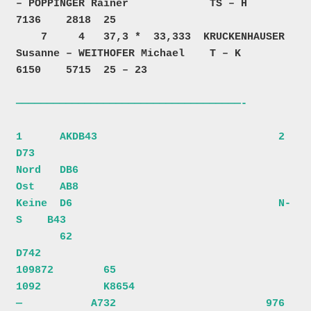
– POPPINGER Rainer             TS – H          
7136    2818  25     

    7     4   37,3 *  33,333  KRUCKENHAUSER 
Susanne – WEITHOFER Michael    T – K           