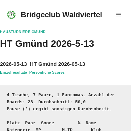
Skip
to
Bridgeclub Waldviertel
content
HAUSTURNIERE GMÜND
HT Gmünd 2026-5-13
2026-05-13 HT Gmünd 2026-05-13
Einzelresultate
Persönliche Scores
4 Tische, 7 Paare, 1 Fantomas. Anzahl der 
Boards: 28. Durchschnitt: 56,0. 

Pause (*) ergibt sonstigen Durchschnitt.

Platz  Paar  Score         %  Name                                       
Kategorie  MP        M-ID       Klub   
