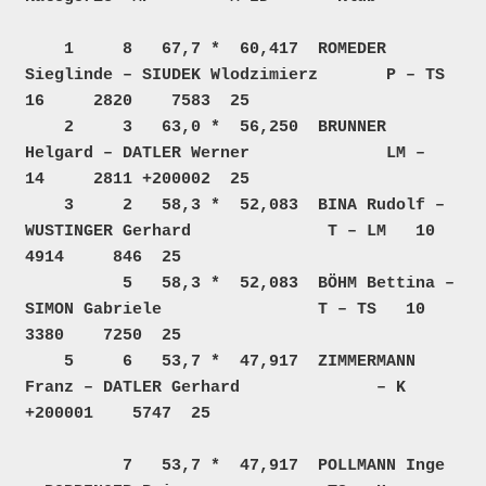
    1     8   67,7 *  60,417  ROMEDER 
Sieglinde – SIUDEK Wlodzimierz       P – TS   
16     2820    7583  25     

    2     3   63,0 *  56,250  BRUNNER 
Helgard – DATLER Werner              LM –     
14     2811 +200002  25     

    3     2   58,3 *  52,083  BINA Rudolf – 
WUSTINGER Gerhard              T – LM   10     
4914     846  25     

          5   58,3 *  52,083  BÖHM Bettina – 
SIMON Gabriele                T – TS   10     
3380    7250  25     

    5     6   53,7 *  47,917  ZIMMERMANN 
Franz – DATLER Gerhard              – K        
+200001    5747  25     

          7   53,7 *  47,917  POLLMANN Inge 