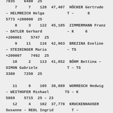
7835    6480  25     

    7     7    128  47,407  HÖCKER Gertrude 
– HELMREICH Helga          T –      8     
5773 +200000  25     

    8     3    122  45,185  ZIMMERMANN Franz 
– DATLER Gerhard           – K     6  
+200001    5747  25     

    9    11    116  42,963  BREZINA Eveline 
– STEININGER Maria         – TS        
+200007    7492  25     

   10     2    113  41,852  BÖHM Bettina – 
SIMON Gabriele             T – TS          
3380    7250  25     

   11     8    105  38,889  WORRESCH Hedwig 
– WEITHOFER Michael       TS – K          
5869    5715  25 – 23

   12     4    102  37,778  KRUCKENHAUSER 
Susanne – REDL Ingrid        T –            