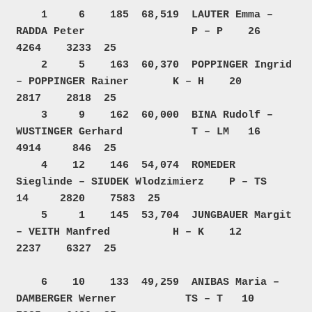
    1     6    185  68,519  LAUTER Emma – 
RADDA Peter                 P – P    26     
4264    3233  25     

    2     5    163  60,370  POPPINGER Ingrid 
– POPPINGER Rainer       K – H    20     
2817    2818  25     

    3     9    162  60,000  BINA Rudolf – 
WUSTINGER Gerhard           T – LM   16     
4914     846  25     

    4    12    146  54,074  ROMEDER 
Sieglinde – SIUDEK Wlodzimierz    P – TS   
14     2820    7583  25     

    5     1    145  53,704  JUNGBAUER Margit 
– VEITH Manfred          H – K    12     
2237    6327  25     

    6    10    133  49,259  ANIBAS Maria – 
DAMBERGER Werner           TS – T   10     