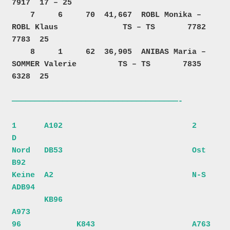
7917  17 – 25

    7     6     70  41,667  ROBL Monika – 
ROBL Klaus              TS – TS       7782    
7783  25     

    8     1     62  36,905  ANIBAS Maria – 
SOMMER Valerie         TS – TS       7835    