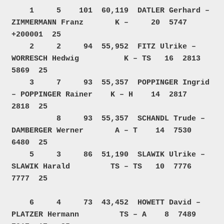
    1     5    101  60,119  DATLER Gerhard – 
ZIMMERMANN Franz       K –     20  5747 
+200001  25     

    2     2     94  55,952  FITZ Ulrike – 
WORRESCH Hedwig          K – TS   16  2813    
5869  25     

    3     7     93  55,357  POPPINGER Ingrid 
– POPPINGER Rainer    K – H    14  2817    
2818  25     

          8     93  55,357  SCHANDL Trude – 
DAMBERGER Werner       A – T    14  7530    
6480  25     

    5     3     86  51,190  SLAWIK Ulrike – 
SLAWIK Harald         TS – TS   10  7776    
7777  25     

    6     4     73  43,452  HOWETT David – 
PLATZER Hermann         TS – A    8  7489    