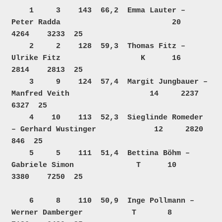
    1     3    143  66,2  Emma Lauter – 
Peter Radda                         20     
4264    3233  25  

    2     2    128  59,3  Thomas Fitz – 
Ulrike Fitz                  K      16     
2814    2813  25  

    3     9    124  57,4  Margit Jungbauer – 
Manfred Veith                  14     2237    
6327  25  

    4    10    113  52,3  Sieglinde Romeder 
– Gerhard Wustinger             12     2820     
846  25  

    5     5    111  51,4  Bettina Böhm – 
Gabriele Simon              T      10     
3380    7250  25  

    6     8    110  50,9  Inge Pollmann – 
Werner Damberger           T       8     