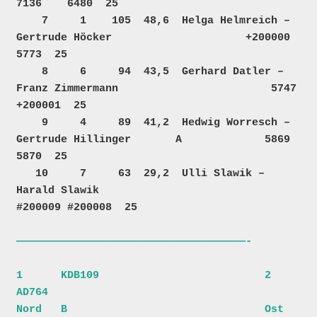
7136    6480  25  

    7     1    105  48,6  Helga Helmreich – 
Gertrude Höcker                     +200000    
5773  25  

    8     6     94  43,5  Gerhard Datler – 
Franz Zimmermann                        5747 
+200001  25  

    9     4     89  41,2  Hedwig Worresch – 
Gertrude Hillinger       A             5869    
5870  25  

   10     7     63  29,2  Ulli Slawik – 
Harald Slawik                           