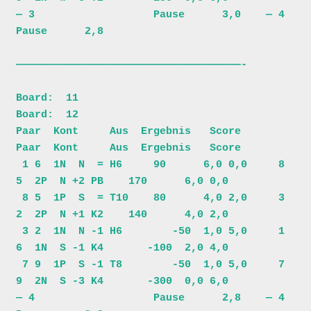
— 3                   Pause      3,0    — 4                   
Pause      2,8

————————————————————————————————————-

Board:  11                               
Board:  12                           

Paar  Kont     Aus  Ergebnis   Score     
Paar  Kont     Aus  Ergebnis   Score 

 1 6  1N  N  = H6     90      6,0 0,0     8 
5  2P  N +2 PB    170      6,0 0,0

 8 5  1P  S  = T10    80      4,0 2,0     3 
2  2P  N +1 K2    140      4,0 2,0

 3 2  1N  N -1 H6        -50  1,0 5,0     1 
6  1N  S -1 K4       -100  2,0 4,0

 7 9  1P  S -1 T8        -50  1,0 5,0     7 
9  2N  S -3 K4       -300  0,0 6,0

— 4                   Pause      2,8    — 4                   