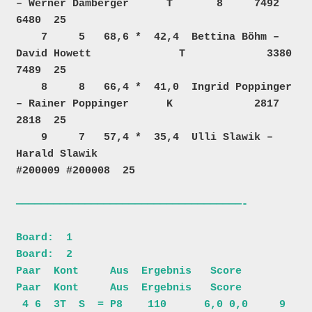
– Werner Damberger      T       8     7492    
6480  25  

    7     5   68,6 *  42,4  Bettina Böhm – 
David Howett              T             3380    
7489  25  

    8     8   66,4 *  41,0  Ingrid Poppinger 
– Rainer Poppinger      K             2817    
2818  25  

    9     7   57,4 *  35,4  Ulli Slawik – 
Harald Slawik                         
————————————————————————————————————-

Board:  1                                
Board:  2                            

Paar  Kont     Aus  Ergebnis   Score     
Paar  Kont     Aus  Ergebnis   Score 

 4 6  3T  S  = P8    110      6,0 0,0     9 