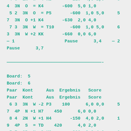
4  3N  O  = K4       -600  5,0 1,0

 5 2  3N  O  = P5       -600  1,0 5,0     5 
7  3N  O +1 K4       -630  2,0 4,0

 7 3  3N  W  = T10      -600  1,0 5,0     6 
3  3N  W +2 KK       -660  0,0 6,0

— 1                   Pause      3,4    — 2                   
Pause      3,7

————————————————————————————————————-

Board:  5                                
Board:  6                            

Paar  Kont     Aus  Ergebnis   Score     
Paar  Kont     Aus  Ergebnis   Score 

 6 3  3N  W -2 P3    100      6,0 0,0     5 
7  4P  N +1 H7    450      6,0 0,0

 8 4  2N  W +1 H4       -150  4,0 2,0     1 
9  4P  S  = TD    420      4,0 2,0
