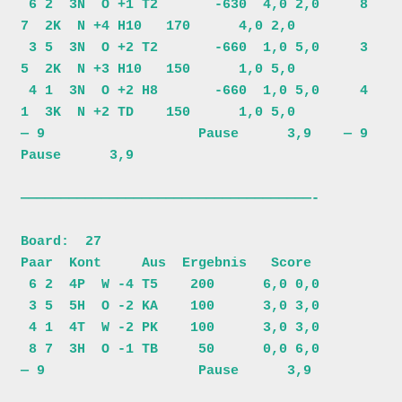
 6 2  3N  O +1 T2       -630  4,0 2,0     8 
7  2K  N +4 H10   170      4,0 2,0

 3 5  3N  O +2 T2       -660  1,0 5,0     3 
5  2K  N +3 H10   150      1,0 5,0

 4 1  3N  O +2 H8       -660  1,0 5,0     4 
1  3K  N +2 TD    150      1,0 5,0

— 9                   Pause      3,9    — 9                   
Pause      3,9

————————————————————————————————————-

Board:  27                           

Paar  Kont     Aus  Ergebnis   Score 

 6 2  4P  W -4 T5    200      6,0 0,0

 3 5  5H  O -2 KA    100      3,0 3,0

 4 1  4T  W -2 PK    100      3,0 3,0

 8 7  3H  O -1 TB     50      0,0 6,0
