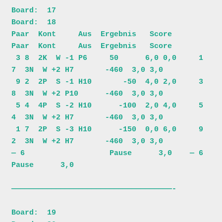
Board:  17                               
Board:  18                           

Paar  Kont     Aus  Ergebnis   Score     
Paar  Kont     Aus  Ergebnis   Score 

 3 8  2K  W -1 P6     50      6,0 0,0     1 
7  3N  W +2 H7       -460  3,0 3,0

 9 2  2P  S -1 H10       -50  4,0 2,0     3 
8  3N  W +2 P10      -460  3,0 3,0

 5 4  4P  S -2 H10      -100  2,0 4,0     5 
4  3N  W +2 H7       -460  3,0 3,0

 1 7  2P  S -3 H10      -150  0,0 6,0     9 
2  3N  W +2 H7       -460  3,0 3,0

— 6                   Pause      3,0    — 6                   
Pause      3,0

————————————————————————————————————-

Board:  19                               