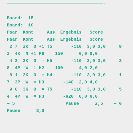
————————————————————————————————————-

Board:  15                               
Board:  16                           

Paar  Kont     Aus  Ergebnis   Score     
Paar  Kont     Aus  Ergebnis   Score 

 2 7  2K  O +1 T5       -110  3,0 3,0     9 
2  4K  N +1 P6    150      6,0 0,0

 4 3  3K  O  = H5       -110  3,0 3,0     3 
8  4P  W -1 H2    100      4,0 2,0

 8 1  3K  O  = H4       -110  3,0 3,0     1 
7  3P  W  = H3       -140  2,0 4,0

 9 6  3K  O  = T5       -110  3,0 3,0     5 
4  4P  W  = H3       -620  0,0 6,0

— 5                   Pause      2,5    — 6                   
Pause      3,0

————————————————————————————————————-
