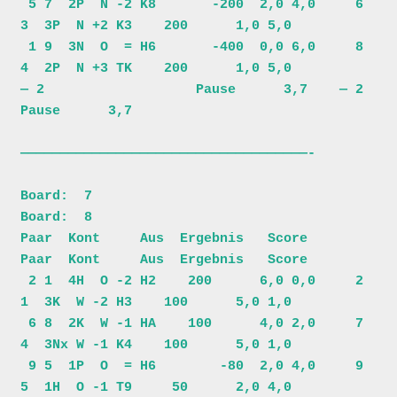
 5 7  2P  N -2 K8       -200  2,0 4,0     6 
3  3P  N +2 K3    200      1,0 5,0

 1 9  3N  O  = H6       -400  0,0 6,0     8 
4  2P  N +3 TK    200      1,0 5,0

— 2                   Pause      3,7    — 2                   
Pause      3,7

————————————————————————————————————-

Board:  7                                
Board:  8                            

Paar  Kont     Aus  Ergebnis   Score     
Paar  Kont     Aus  Ergebnis   Score 

 2 1  4H  O -2 H2    200      6,0 0,0     2 
1  3K  W -2 H3    100      5,0 1,0

 6 8  2K  W -1 HA    100      4,0 2,0     7 
4  3Nx W -1 K4    100      5,0 1,0

 9 5  1P  O  = H6        -80  2,0 4,0     9 
5  1H  O -1 T9     50      2,0 4,0
