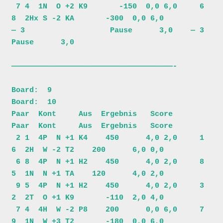
 7 4  1N  O +2 K9       -150  0,0 6,0     6 
8  2Hx S -2 KA       -300  0,0 6,0

— 3                   Pause      3,0    — 3                   
Pause      3,0

————————————————————————————————————-

Board:  9                                
Board:  10                           

Paar  Kont     Aus  Ergebnis   Score     
Paar  Kont     Aus  Ergebnis   Score 

 2 1  4P  N +1 K4    450      4,0 2,0     1 
6  2H  W -2 T2    200      6,0 0,0

 6 8  4P  N +1 H2    450      4,0 2,0     8 
5  1N  N +1 TA    120      4,0 2,0

 9 5  4P  N +1 H2    450      4,0 2,0     3 
2  2T  O +1 K9       -110  2,0 4,0

 7 4  4H  W -2 P8    200      0,0 6,0     7 
9  1N  W +3 T2       -180  0,0 6,0
