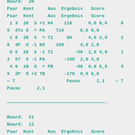
Board:  20                           

Paar  Kont     Aus  Ergebnis   Score     
Paar  Kont     Aus  Ergebnis   Score 

 1 3  2K  S +1 H4    110      6,0 0,0     6 
5  4Tx S  = PA    710      6,0 0,0

 2 8  2K  S  = T2     90      4,0 2,0     2 
8  4P  O -1 K8    100      4,0 2,0

 6 5  2K  S -1 T2        -50  2,0 4,0     1 
3  5T  S -1 PA       -100  2,0 4,0

 4 9  1N  O  = PB        -90  0,0 6,0     4 
9  2P  O +2 TB       -170  0,0 6,0

— 7                   Pause      2,1    — 7                   
Pause      2,1

————————————————————————————————————-

Board:  21                               
Board:  22                           

Paar  Kont     Aus  Ergebnis   Score     