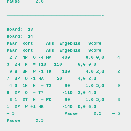
Pause      2,8

————————————————————————————————————-

Board:  13                               
Board:  14                           

Paar  Kont     Aus  Ergebnis   Score     
Paar  Kont     Aus  Ergebnis   Score 

 2 7  4P  O -4 HA    400      6,0 0,0     4 
3  2H  N  = T10   110      6,0 0,0

 9 6  3H  W -1 TK    100      4,0 2,0     2 
7  3P  O -1 HA     50      4,0 2,0

 4 3  1N  N  = T2     90      1,0 5,0     9 
6  2P  O  = T7       -110  2,0 4,0

 8 1  2T  N  = PD     90      1,0 5,0     8 
1  2P  W +1 HK       -140  0,0 6,0

— 5                   Pause      2,5    — 5                   
Pause      2,5
