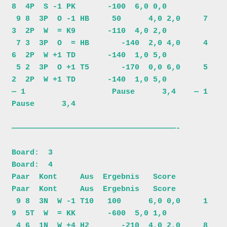
8  4P  S -1 PK       -100  6,0 0,0

 9 8  3P  O -1 HB     50      4,0 2,0     7 
3  2P  W  = K9       -110  4,0 2,0

 7 3  3P  O  = HB       -140  2,0 4,0     4 
6  2P  W +1 TD       -140  1,0 5,0

 5 2  3P  O +1 T5       -170  0,0 6,0     5 
2  2P  W +1 TD       -140  1,0 5,0

— 1                   Pause      3,4    — 1                   
Pause      3,4

————————————————————————————————————-

Board:  3                                
Board:  4                            

Paar  Kont     Aus  Ergebnis   Score     
Paar  Kont     Aus  Ergebnis   Score 

 9 8  3N  W -1 T10   100      6,0 0,0     1 
9  5T  W  = KK       -600  5,0 1,0

 4 6  1N  W +4 H2       -210  4,0 2,0     8 