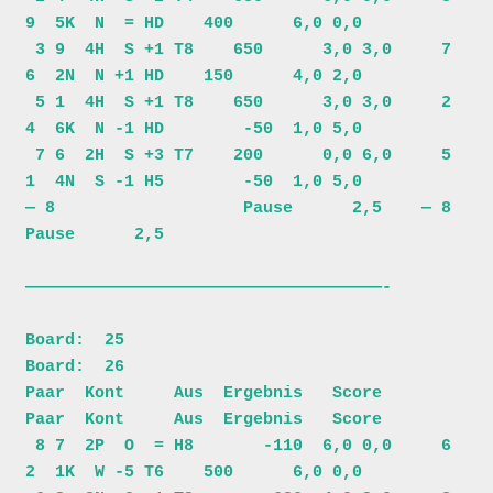
9  5K  N  = HD    400      6,0 0,0

 3 9  4H  S +1 T8    650      3,0 3,0     7 
6  2N  N +1 HD    150      4,0 2,0

 5 1  4H  S +1 T8    650      3,0 3,0     2 
4  6K  N -1 HD        -50  1,0 5,0

 7 6  2H  S +3 T7    200      0,0 6,0     5 
1  4N  S -1 H5        -50  1,0 5,0

— 8                   Pause      2,5    — 8                   
Pause      2,5

————————————————————————————————————-

Board:  25                               
Board:  26                           

Paar  Kont     Aus  Ergebnis   Score     
Paar  Kont     Aus  Ergebnis   Score 

 8 7  2P  O  = H8       -110  6,0 0,0     6 
2  1K  W -5 T6    500      6,0 0,0
