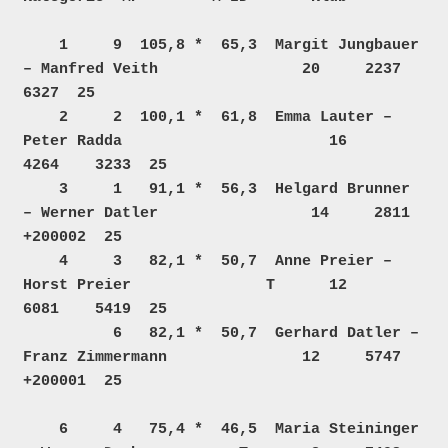
    1     9  105,8 *  65,3  Margit Jungbauer 
– Manfred Veith                20     2237    
6327  25  

    2     2  100,1 *  61,8  Emma Lauter – 
Peter Radda                       16     
4264    3233  25  

    3     1   91,1 *  56,3  Helgard Brunner 
– Werner Datler                 14     2811 
+200002  25  

    4     3   82,1 *  50,7  Anne Preier – 
Horst Preier               T      12     
6081    5419  25  

          6   82,1 *  50,7  Gerhard Datler – 
Franz Zimmermann               12     5747 
+200001  25  

    6     4   75,4 *  46,5  Maria Steininger 