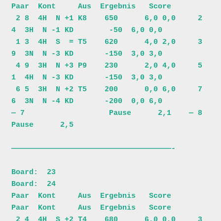
Paar  Kont     Aus  Ergebnis   Score 

 2 8  4H  N +1 K8    650      6,0 0,0     2 
4  3H  N -1 KD        -50  6,0 0,0

 1 3  4H  S  = T5    620      4,0 2,0     3 
9  3N  N -3 KD       -150  3,0 3,0

 4 9  3H  N +3 P9    230      2,0 4,0     5 
1  4H  N -3 KD       -150  3,0 3,0

 6 5  3H  N +2 T5    200      0,0 6,0     7 
6  3N  N -4 KD       -200  0,0 6,0

— 7                   Pause      2,1    — 8                   
Pause      2,5

————————————————————————————————————-

Board:  23                               
Board:  24                           

Paar  Kont     Aus  Ergebnis   Score     
Paar  Kont     Aus  Ergebnis   Score 

 2 4  4H  S +2 T4    680      6,0 0,0     3 