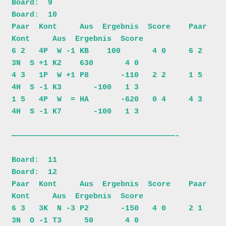
Board:  9                              
Board:  10                         

Paar  Kont     Aus  Ergebnis  Score    Paar  
Kont     Aus  Ergebnis  Score

6 2   4P  W -1 KB    100       4 0     6 2   
3N  S +1 K2    630       4 0

4 3   1P  W +1 P8       -110   2 2     1 5   
4H  S -1 K3       -100   1 3

1 5   4P  W  = HA       -620   0 4     4 3   
4H  S -1 K7       -100   1 3

————————————————————————————————————-

Board:  11                             
Board:  12                         

Paar  Kont     Aus  Ergebnis  Score    Paar  
Kont     Aus  Ergebnis  Score

6 3   3K  N -3 P2       -150   4 0     2 1   
3N  O -1 T3     50       4 0
