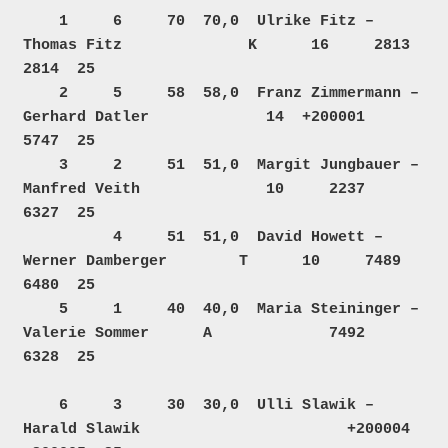
    1     6     70  70,0  Ulrike Fitz – 
Thomas Fitz              K      16     2813    
2814  25  

    2     5     58  58,0  Franz Zimmermann – 
Gerhard Datler             14  +200001    
5747  25  

    3     2     51  51,0  Margit Jungbauer – 
Manfred Veith              10     2237    
6327  25  

          4     51  51,0  David Howett – 
Werner Damberger        T      10     7489    
6480  25  

    5     1     40  40,0  Maria Steininger – 
Valerie Sommer      A             7492    
6328  25  

    6     3     30  30,0  Ulli Slawik – 
Harald Slawik                       +200004 