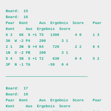
Board:  15                             
Board:  16                         

Paar  Kont     Aus  Ergebnis  Score    Paar  
Kont     Aus  Ergebnis  Score

6 3   6K  S +1 T5   1390       4 0     1 3   
3H  W -2 P4    200       3 1

2 1   3N  N +4 K4    720       2 2     6 4   
1N  O -2 PB    200       3 1

5 4   3N  S +1 T2    630       0 4     5 2   
3P  N -1 TA        -50   0 4

————————————————————————————————————-

Board:  17                             
Board:  18                         

Paar  Kont     Aus  Ergebnis  Score    Paar  
Kont     Aus  Ergebnis  Score
