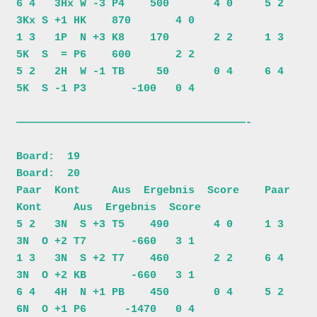
6 4   3Hx W -3 P4    500       4 0     5 2   
3Kx S +1 HK    870       4 0

1 3   1P  N +3 K8    170       2 2     1 3   
5K  S  = P6    600       2 2

5 2   2H  W -1 TB     50       0 4     6 4   
5K  S -1 P3       -100   0 4

————————————————————————————————————-

Board:  19                             
Board:  20                         

Paar  Kont     Aus  Ergebnis  Score    Paar  
Kont     Aus  Ergebnis  Score

5 2   3N  S +3 T5    490       4 0     1 3   
3N  O +2 T7       -660   3 1

1 3   3N  S +2 T7    460       2 2     6 4   
3N  O +2 KB       -660   3 1

6 4   4H  N +1 PB    450       0 4     5 2   
6N  O +1 P6      -1470   0 4
