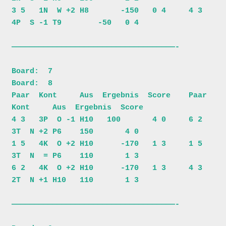
3 5   1N  W +2 H8       -150   0 4     4 3   
4P  S -1 T9        -50   0 4

————————————————————————————————————-

Board:  7                              
Board:  8                          

Paar  Kont     Aus  Ergebnis  Score    Paar  
Kont     Aus  Ergebnis  Score

4 3   3P  O -1 H10   100       4 0     6 2   
3T  N +2 P6    150       4 0

1 5   4K  O +2 H10      -170   1 3     1 5   
3T  N  = P6    110       1 3

6 2   4K  O +2 H10      -170   1 3     4 3   
2T  N +1 H10   110       1 3

————————————————————————————————————-
