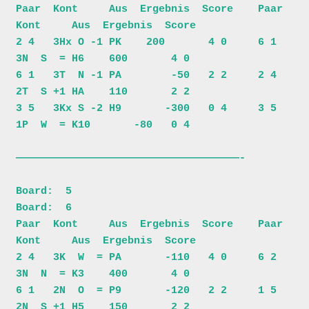
Paar  Kont     Aus  Ergebnis  Score    Paar  
Kont     Aus  Ergebnis  Score

2 4   3Hx O -1 PK    200       4 0     6 1   
3N  S  = H6    600       4 0

6 1   3T  N -1 PA        -50   2 2     2 4   
2T  S +1 HA    110       2 2

3 5   3Kx S -2 H9       -300   0 4     3 5   
1P  W  = K10       -80   0 4

————————————————————————————————————-

Board:  5                              
Board:  6                          

Paar  Kont     Aus  Ergebnis  Score    Paar  
Kont     Aus  Ergebnis  Score

2 4   3K  W  = PA       -110   4 0     6 2   
3N  N  = K3    400       4 0

6 1   2N  O  = P9       -120   2 2     1 5   
2N  S +1 H5    150       2 2
