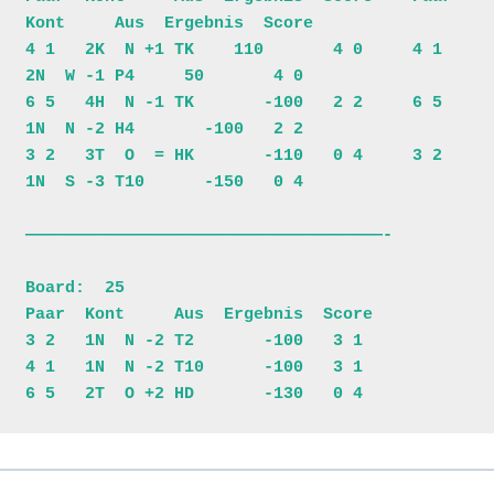
Kont     Aus  Ergebnis  Score

4 1   2K  N +1 TK    110       4 0     4 1   
2N  W -1 P4     50       4 0

6 5   4H  N -1 TK       -100   2 2     6 5   
1N  N -2 H4       -100   2 2

3 2   3T  O  = HK       -110   0 4     3 2   
1N  S -3 T10      -150   0 4

————————————————————————————————————-

Board:  25                         

Paar  Kont     Aus  Ergebnis  Score

3 2   1N  N -2 T2       -100   3 1

4 1   1N  N -2 T10      -100   3 1
