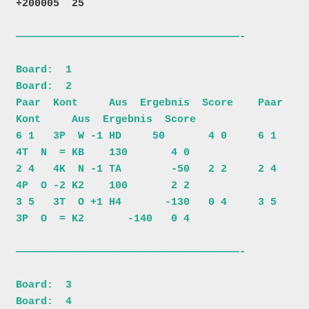
————————————————————————————————————-

Board:  1                              
Board:  2                          

Paar  Kont     Aus  Ergebnis  Score    Paar  
Kont     Aus  Ergebnis  Score

6 1   3P  W -1 HD     50       4 0     6 1   
4T  N  = KB    130       4 0

2 4   4K  N -1 TA        -50   2 2     2 4   
4P  O -2 K2    100       2 2

3 5   3T  O +1 H4       -130   0 4     3 5   
3P  O  = K2       -140   0 4

————————————————————————————————————-

Board:  3                              
Board:  4                          
