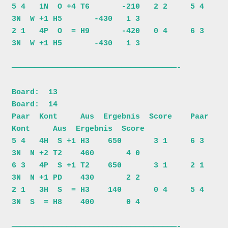
5 4   1N  O +4 T6       -210   2 2     5 4   
3N  W +1 H5       -430   1 3

2 1   4P  O  = H9       -420   0 4     6 3   
3N  W +1 H5       -430   1 3

————————————————————————————————————-

Board:  13                             
Board:  14                         

Paar  Kont     Aus  Ergebnis  Score    Paar  
Kont     Aus  Ergebnis  Score

5 4   4H  S +1 H3    650       3 1     6 3   
3N  N +2 T2    460       4 0

6 3   4P  S +1 T2    650       3 1     2 1   
3N  N +1 PD    430       2 2

2 1   3H  S  = H3    140       0 4     5 4   
3N  S  = H8    400       0 4

————————————————————————————————————-
