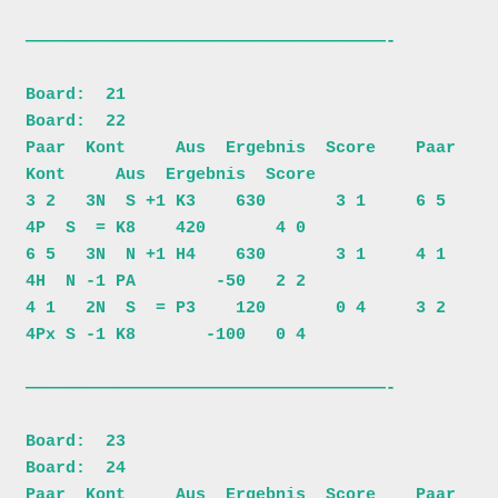
————————————————————————————————————-

Board:  21                             
Board:  22                         

Paar  Kont     Aus  Ergebnis  Score    Paar  
Kont     Aus  Ergebnis  Score

3 2   3N  S +1 K3    630       3 1     6 5   
4P  S  = K8    420       4 0

6 5   3N  N +1 H4    630       3 1     4 1   
4H  N -1 PA        -50   2 2

4 1   2N  S  = P3    120       0 4     3 2   
4Px S -1 K8       -100   0 4

————————————————————————————————————-

Board:  23                             
Board:  24                         

Paar  Kont     Aus  Ergebnis  Score    Paar  