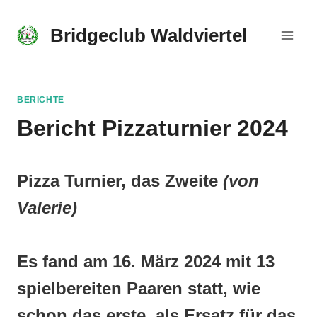
Skip
to
Bridgeclub Waldviertel
content
BERICHTE
Bericht Pizzaturnier 2024
Pizza Turnier, das Zweite
(von
Valerie)
Es fand am 16. März 2024 mit 13
spielbereiten Paaren statt, wie
schon das erste, als Ersatz für das