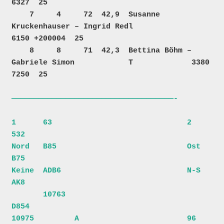
6327  25  

    7     4     72  42,9  Susanne 
Kruckenhauser – Ingrid Redl                    
6150 +200004  25  

    8     8     71  42,3  Bettina Böhm – 
Gabriele Simon            T             3380    