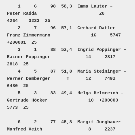
    1     6     98  58,3  Emma Lauter – 
Peter Radda                       20     
4264    3233  25  

    2     7     96  57,1  Gerhard Datler – 
Franz Zimmermann               16     5747 
+200001  25  

    3     1     88  52,4  Ingrid Poppinger – 
Rainer Poppinger             14     2817    
2818  25  

    4     5     87  51,8  Maria Steininger – 
Werner Damberger      T      12     7492    
6480  25  

    5     3     83  49,4  Helga Helmreich – 
Gertrude Höcker               10  +200000    
5773  25  

    6     2     77  45,8  Margit Jungbauer – 
Manfred Veith                 8     2237    