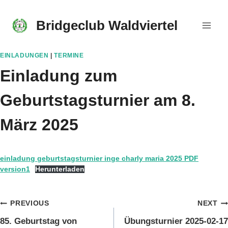
Skip
to
Bridgeclub Waldviertel
content
EINLADUNGEN
|
TERMINE
Einladung zum
Geburtstagsturnier am 8.
März 2025
einladung geburtstagsturnier inge charly maria 2025 PDF
version1
Herunterladen
Beitragsnavigation
PREVIOUS
NEXT
85. Geburtstag von
Übungsturnier 2025-02-17