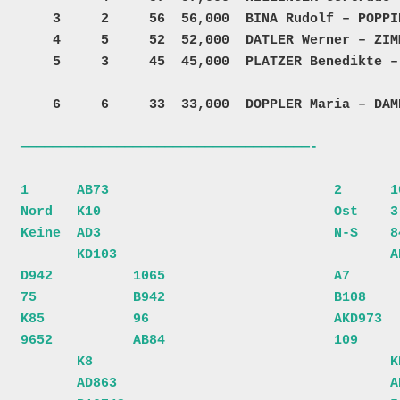
    3     2     56  56,000  BINA Rudolf – POPPINGER Rainer          T – H    10     4914    2818  25  

    4     5     52  52,000  DATLER Werner – ZIMMERMANN Franz                  8  +200002 +200001  25  

    5     3     45  45,000  PLATZER Benedikte – PLATZER Hermann                  +200032 +200031  25  
