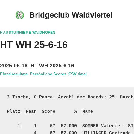
Skip
to
Bridgeclub Waldviertel
content
HAUSTURNIERE WAIDHOFEN
HT WH 25-6-16
2025-06-16 HT WH 2025-6-16
Einzelresultate
Persönliche Scores
CSV datei
3 Tische, 6 Paare. Anzahl der Boards: 25. Durchs
Platz  Paar  Score       %  Name               
    1     1     57  57,000  SOMMER Valerie – STEININGER Maria       A – A    16     6328    7492  25  

          4     57  57,000  HILLINGER Gertrude – WORRESCH Hedwig    A – A    16     5870    5869  25  
