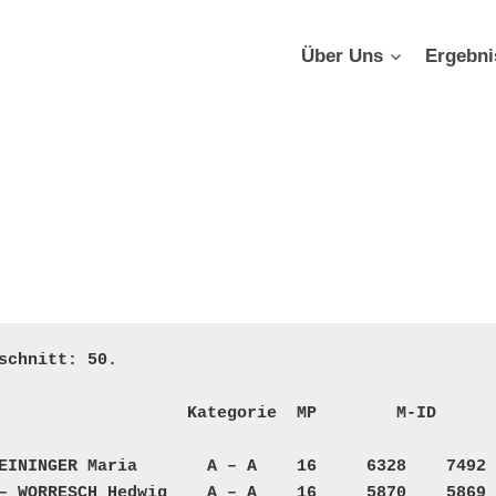
Über Uns
Ergebni
chnitt: 50.

                   Kategorie  MP        M-ID       