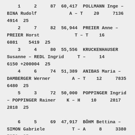
    1     2     87  60,417  POLLMANN Inge – 
BINA Rudolf            A – T    20     7136    
4914  25  

    2     7     82  56,944  PREIER Anne – 
PREIER Horst             T – T    16     
6081    5419  25  

    3     4     80  55,556  KRUCKENHAUSER 
Susanne – REDL Ingrid     T –     14     
6150 +200004  25  

    4     6     74  51,389  ANIBAS Maria – 
DAMBERGER Werner        A – T    12     7835    
6480  25  

    5     3     72  50,000  POPPINGER Ingrid 
– POPPINGER Rainer    K – H    10     2817    
2818  25  

    6     5     69  47,917  BÖHM Bettina – 
SIMON Gabriele          T – A     8     3380    