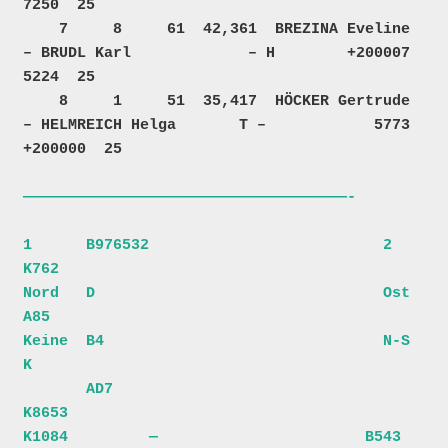
7250  25  

    7     8     61  42,361  BREZINA Eveline 
– BRUDL Karl             – H        +200007    
5224  25  

    8     1     51  35,417  HÖCKER Gertrude 
– HELMREICH Helga       T –            5773 