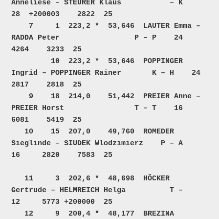
Anneliese – STEURER Klaus           – K    
28  +200003    2822  25  

    7     1  223,2 *  53,646  LAUTER Emma – 
RADDA Peter                 P – P    24     
4264    3233  25  

         10  223,2 *  53,646  POPPINGER 
Ingrid – POPPINGER Rainer       K – H    24     
2817    2818  25  

    9    18  214,0    51,442  PREIER Anne – 
PREIER Horst                T – T    16     
6081    5419  25  

   10    15  207,0    49,760  ROMEDER 
Sieglinde – SIUDEK Wlodzimierz    P – A    
16     2820    7583  25  

   11     3  202,6 *  48,698  HÖCKER 
Gertrude – HELMREICH Helga          T –     
12     5773 +200000  25  

   12     9  200,4 *  48,177  BREZINA 