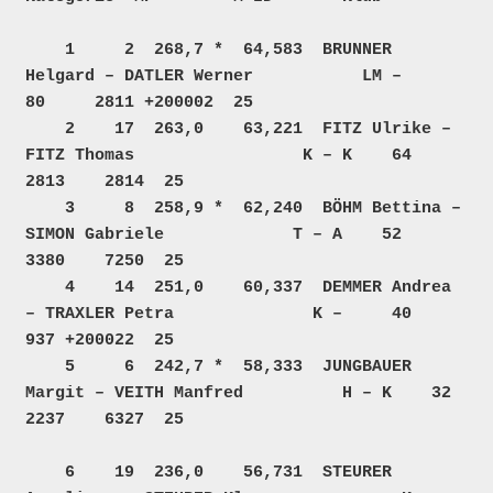
    1     2  268,7 *  64,583  BRUNNER 
Helgard – DATLER Werner           LM –     
80     2811 +200002  25  

    2    17  263,0    63,221  FITZ Ulrike – 
FITZ Thomas                 K – K    64     
2813    2814  25  

    3     8  258,9 *  62,240  BÖHM Bettina – 
SIMON Gabriele             T – A    52     
3380    7250  25  

    4    14  251,0    60,337  DEMMER Andrea 
– TRAXLER Petra              K –     40      
937 +200022  25  

    5     6  242,7 *  58,333  JUNGBAUER 
Margit – VEITH Manfred          H – K    32     
2237    6327  25  

    6    19  236,0    56,731  STEURER 