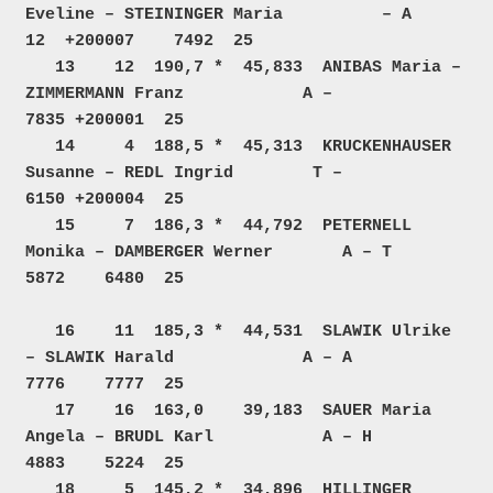
Eveline – STEININGER Maria          – A    
12  +200007    7492  25  

   13    12  190,7 *  45,833  ANIBAS Maria – 
ZIMMERMANN Franz            A –            
7835 +200001  25  

   14     4  188,5 *  45,313  KRUCKENHAUSER 
Susanne – REDL Ingrid        T –            
6150 +200004  25  

   15     7  186,3 *  44,792  PETERNELL 
Monika – DAMBERGER Werner       A – T           
5872    6480  25  

   16    11  185,3 *  44,531  SLAWIK Ulrike 
– SLAWIK Harald             A – A           
7776    7777  25  

   17    16  163,0    39,183  SAUER Maria 
Angela – BRUDL Karl           A – H           
4883    5224  25  

   18     5  145,2 *  34,896  HILLINGER 